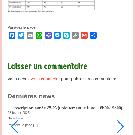
Partagez la page
Facebook
Twitter
Email
WhatsApp
Teams
Messenger
Skype
Copy
Gmail
Partager
Link
Laisser un commentaire
Vous devez
vous connecter
pour publier un commentaire.
Dernières news
inscription année 25-26 (uniquement le lundi 18h00-19h00)
23 février 2025
2
Non classé
N
ub
Partagez la page
[...]
P