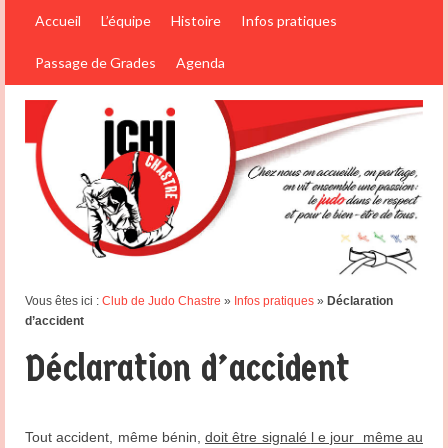
Accueil
L’équipe
Histoire
Infos pratiques
Passage de Grades
Agenda
Vous êtes ici :
Club de Judo Chastre
»
Infos pratiques
»
Déclaration
d’accident
Déclaration d’accident
Tout accident, même bénin,
doit être signalé
l e jour même au