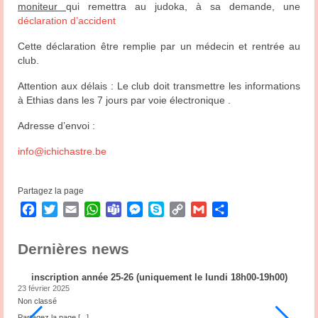
moniteur
qui remettra au judoka, à sa demande, une
déclaration d’accident
Cette déclaration être remplie par un médecin et rentrée au
club.
Attention aux délais : Le club doit transmettre les informations
à Ethias dans les 7 jours par voie électronique .
Adresse d’envoi :
info@ichichastre.be
Partagez la page
Facebook
Twitter
Email
WhatsApp
Teams
Messenger
Skype
Copy
Gmail
Partager
Link
Dernières news
inscription année 25-26 (uniquement le lundi 18h00-19h00)
23 février 2025
2
Non classé
N
ub
Partagez la page
[...]
P