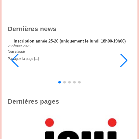
Link
Dernières news
inscription année 25-26 (uniquement le lundi 18h00-19h00)
23 février 2025
2
Non classé
N
ub
Partagez la page
[...]
P
3
,
s
Dernières pages