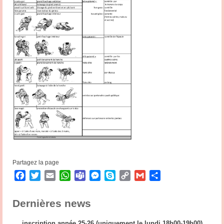
Partagez la page
Facebook
Twitter
Email
WhatsApp
Teams
Messenger
Skype
Copy
Gmail
Partager
Link
Dernières news
inscription année 25-26 (uniquement le lundi 18h00-19h00)