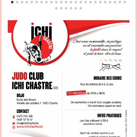
ou d’encadrement de mineurs ait accompli les formalités de présentation de
l’extrait de casier judiciaire ; – D’assurer la promotion du Code d’éthique sportive
et de ses chartes sportives auprès des membres et des sportifs de son cercle ; –
De relayer auprès du référent » Vivons Sport » fédéral toutes problématiques
relevant de l’éthique sportive ainsi que toutes les initiatives prises par son cercle
en vue de promouvoir l’éthique sportive ; – D’assurer la promotion ou
l’implémentation des actions menées par la Fédération. Votre contact est Patrick
Hamande Partagez la page