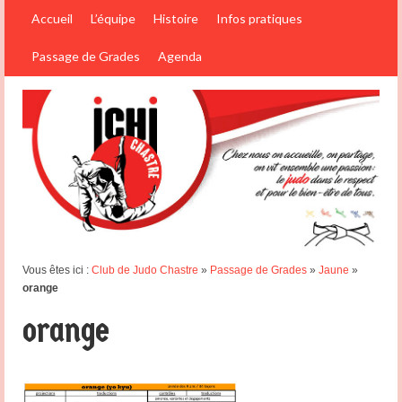
Accueil
L’équipe
Histoire
Infos pratiques
Passage de Grades
Agenda
Vous êtes ici :
Club de Judo Chastre
»
Passage de Grades
»
Jaune
»
orange
orange