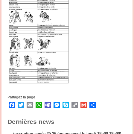
Partagez la page
Facebook
Twitter
Email
WhatsApp
Teams
Messenger
Skype
Copy
Gmail
Partager
Link
Dernières news
inscription année 25-26 (uniquement le lundi 18h00-19h00)