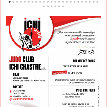
ou d’encadrement de mineurs ait accompli les formalités de présentation de
l’extrait de casier judiciaire ; – D’assurer la promotion du Code d’éthique sportive
et de ses chartes sportives auprès des membres et des sportifs de son cercle ; –
De relayer auprès du référent » Vivons Sport » fédéral toutes problématiques
relevant de l’éthique sportive ainsi que toutes les initiatives prises par son cercle
en vue de promouvoir l’éthique sportive ; – D’assurer la promotion ou
l’implémentation des actions menées par la Fédération. Votre contact est Patrick
Hamande Partagez la page