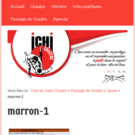
Accueil
L’équipe
Histoire
Infos pratiques
Passage de Grades
Agenda
Vous êtes ici :
Club de Judo Chastre
»
Passage de Grades
»
Jaune
»
marron-1
marron-1