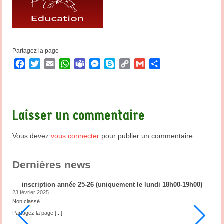
Partagez la page
Facebook
Twitter
Email
WhatsApp
Teams
Messenger
Skype
Copy
Gmail
Partager
Link
Laisser un commentaire
Vous devez
vous connecter
pour publier un commentaire.
Dernières news
inscription année 25-26 (uniquement le lundi 18h00-19h00)
23 février 2025
2
Non classé
N
ub
Partagez la page
[...]
P