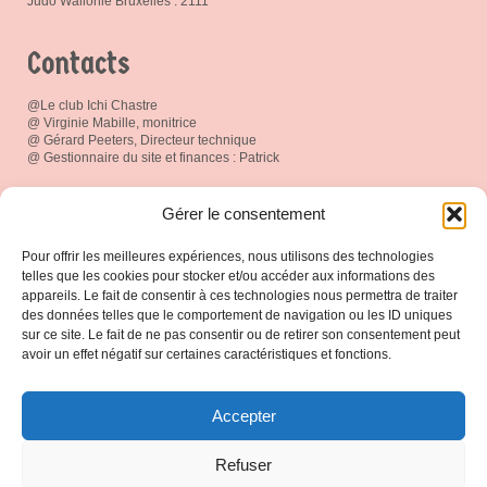
Judo Wallonie Bruxelles : 2111
Contacts
@Le club Ichi Chastre
@ Virginie Mabille, monitrice
@ Gérard Peeters, Directeur technique
@ Gestionnaire du site et finances : Patrick
Réseau social
Gérer le consentement
Pour offrir les meilleures expériences, nous utilisons des technologies
telles que les cookies pour stocker et/ou accéder aux informations des
appareils. Le fait de consentir à ces technologies nous permettra de traiter
des données telles que le comportement de navigation ou les ID uniques
Espace Membres
sur ce site. Le fait de ne pas consentir ou de retirer son consentement peut
avoir un effet négatif sur certaines caractéristiques et fonctions.
Connexion
Accepter
Protection de vos données
Refuser