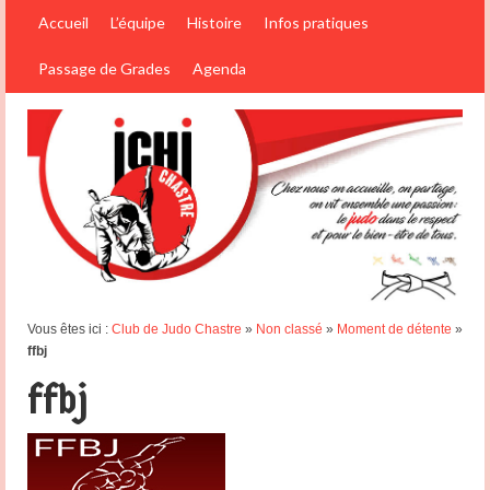
Accueil
L’équipe
Histoire
Infos pratiques
Passage de Grades
Agenda
Vous êtes ici :
Club de Judo Chastre
»
Non classé
»
Moment de détente
»
ffbj
ffbj