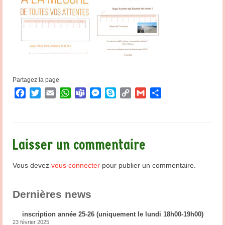
Partagez la page
Facebook
Twitter
Email
WhatsApp
Teams
Messenger
Skype
Copy
Gmail
Partager
Link
Laisser un commentaire
Vous devez
vous connecter
pour publier un commentaire.
Dernières news
inscription année 25-26 (uniquement le lundi 18h00-19h00)
23 février 2025
2