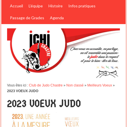
Accueil
L’équipe
Histoire
Infos pratiques
Passage de Grades
Agenda
Vous êtes ici :
Club de Judo Chastre
»
Non classé
»
Meilleurs Voeux
»
2023 VOEUX JUDO
2023 VOEUX JUDO