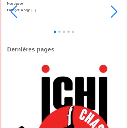
Non classé
N
ub
Partagez la page
[...]
P
3
,
s
Dernières pages