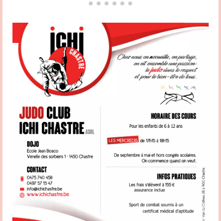
l’extrait de casier judiciaire ; – D’assurer la promotion du Code d’éthique sportive
et de ses chartes sportives auprès des membres et des sportifs de son cercle ; –
De relayer auprès du référent » Vivons Sport » fédéral toutes problématiques
relevant de l’éthique sportive ainsi que toutes les initiatives prises par son cercle
en vue de promouvoir l’éthique sportive ; – D’assurer la promotion ou
l’implémentation des actions menées par la Fédération. Votre contact est Patrick
Hamande Partagez la page