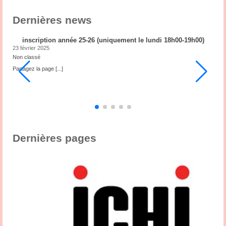
Dernières news
inscription année 25-26 (uniquement le lundi 18h00-19h00)
23 février 2025
2
Non classé
N
ub
Partagez la page
[...]
P
3
,
s
Dernières pages