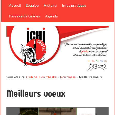
Accueil
L’équipe
Histoire
Infos pratiques
Passage de Grades
Agenda
Vous êtes ici :
Club de Judo Chastre
»
Non classé
»
Meilleurs voeux
Meilleurs voeux