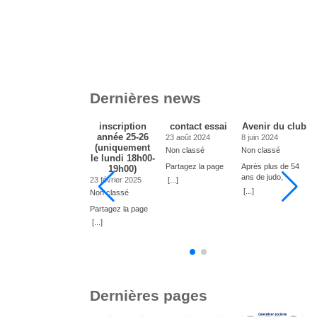
Dernières news
Inscription au
inscription
contact essai
Avenir du club
club de Judo
année 25-26
23 août 2024
8 juin 2024
année scolaire
(uniquement
Non classé
Non classé
2024-2025
le lundi 18h00-
Partagez la page
Après plus de 54
19h00)
22 mars 2024
ans de judo,
23 février 2025
[...]
Non classé
Gérard a décidé
[...]
Non classé
Bonjour, Nous
de mettre un terme
vous informons
Partagez la page
à sa carrière.
que vous pouvez
Consécutivement
[...]
[...]
à
déjà inscrire votre
le club est à la
e
enfant au club du
recherche d’un
o
Judo. Les anciens
moniteur pour
sont toujours
reprendre la
prioritaires. Lien
direction technique
pour inscrire votre
et en assurer son
Dernières pages
enfant. Le nombre
avenir. Si intéressé
maximal est fixé à
s’adresser à
u
20 enfants de 5 à
Gérard