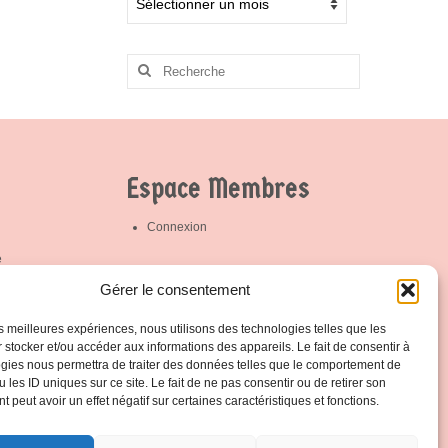
ainsi que toutes
les initiatives
prises par son
cercle en vue de
Rechercher
promouvoir
:
l’éthique sportive ;
– D’assurer la
promotion ou
l’implémentation
des actions
menées par la
Espace Membres
Fédération. Votre
contact est Patrick
Hamande
Partagez la page
Connexion
e
trick
Protection de vos données
Gérer le consentement
les meilleures expériences, nous utilisons des technologies telles que les
Notre politique de protection
 stocker et/ou accéder aux informations des appareils. Le fait de consentir à
gies nous permettra de traiter des données telles que le comportement de
 les ID uniques sur ce site. Le fait de ne pas consentir ou de retirer son
 peut avoir un effet négatif sur certaines caractéristiques et fonctions.