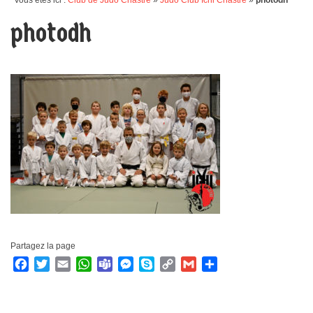
Vous êtes ici :
Club de Judo Chastre
»
Judo Club Ichi Chastre
»
photodh
photodh
Partagez la page
Facebook
Twitter
Email
WhatsApp
Teams
Messenger
Skype
Copy
Gmail
Partager
Link