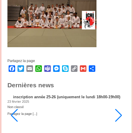
Partagez la page
Facebook
Twitter
Email
WhatsApp
Teams
Messenger
Skype
Copy
Gmail
Partager
Link
Dernières news
inscription année 25-26 (uniquement le lundi 18h00-19h00)
23 février 2025
2
Non classé
N
ub
Partagez la page
[...]
P
3