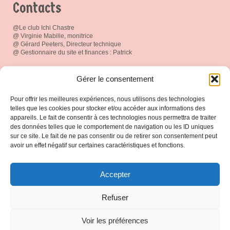
Contacts
@Le club Ichi Chastre
@ Virginie Mabille, monitrice
@ Gérard Peeters, Directeur technique
@ Gestionnaire du site et finances : Patrick
Réseau social
Gérer le consentement
Pour offrir les meilleures expériences, nous utilisons des technologies
telles que les cookies pour stocker et/ou accéder aux informations des
appareils. Le fait de consentir à ces technologies nous permettra de traiter
des données telles que le comportement de navigation ou les ID uniques
Espace Membres
sur ce site. Le fait de ne pas consentir ou de retirer son consentement peut
avoir un effet négatif sur certaines caractéristiques et fonctions.
Connexion
Accepter
Protection de vos données
Refuser
Notre politique de protection
Voir les préférences