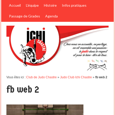
Accueil
L’équipe
Histoire
Infos pratiques
Passage de Grades
Agenda
Vous êtes ici :
Club de Judo Chastre
»
Judo Club Ichi Chastre
»
fb web 2
fb web 2