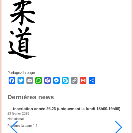
Partagez la page
Facebook
Twitter
Email
WhatsApp
Teams
Messenger
Skype
Copy
Gmail
Partager
Link
Dernières news
inscription année 25-26 (uniquement le lundi 18h00-19h00)
23 février 2025
2
Non classé
N
ub
Partagez la page
[...]
P