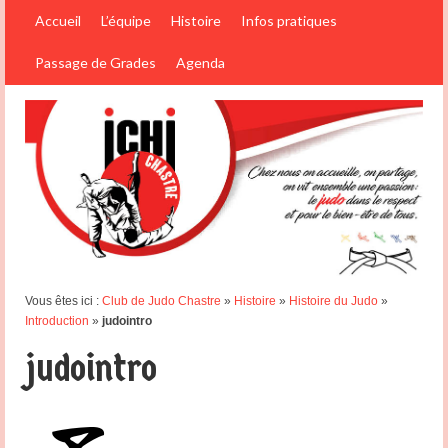
Accueil
L’équipe
Histoire
Infos pratiques
Passage de Grades
Agenda
Vous êtes ici :
Club de Judo Chastre
»
Histoire
»
Histoire du Judo
»
Introduction
»
judointro
judointro