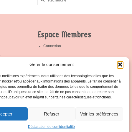
promouvoir
:
l’éthique sportive ;
– D’assurer la
promotion ou
l’implémentation
des actions
menées par la
Espace Membres
Fédération. Votre
contact est Patrick
Hamande
Partagez la page
Connexion
e
trick
Protection de vos données
Gérer le consentement
les meilleures expériences, nous utilisons des technologies telles que les
Notre politique de protection
 stocker et/ou accéder aux informations des appareils. Le fait de consentir à
gies nous permettra de traiter des données telles que le comportement de
 les ID uniques sur ce site. Le fait de ne pas consentir ou de retirer son
 peut avoir un effet négatif sur certaines caractéristiques et fonctions.
cepter
Refuser
Voir les préférences
Déclaration de confidentialité