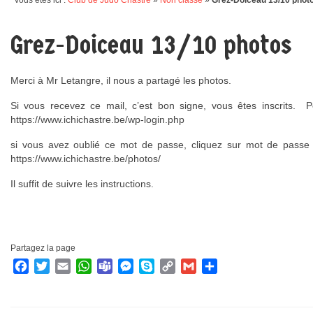
Vous êtes ici :
Club de Judo Chastre
»
Non classé
»
Grez-Doiceau 13/10 phot
Grez-Doiceau 13/10 photos
Merci à Mr Letangre, il nous a partagé les photos.
Si vous recevez ce mail, c’est bon signe, vous êtes inscrits. P
https://www.ichichastre.be/wp-login.php
si vous avez oublié ce mot de passe, cliquez sur mot de passe 
https://www.ichichastre.be/photos/
Il suffit de suivre les instructions.
Partagez la page
Facebook
Twitter
Email
WhatsApp
Teams
Messenger
Skype
Copy
Gmail
Partager
Link