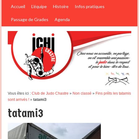
Accueil
L’équipe
Histoire
Infos pratiques
Passage de Grades
Agenda
Vous êtes ici :
Club de Judo Chastre
»
Non classé
»
Fins prêts les tatamis
sont arrivés !
»
tatami3
tatami3