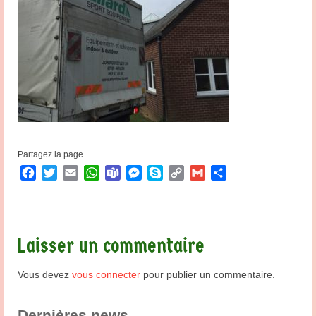
Partagez la page
Facebook
Twitter
Email
WhatsApp
Teams
Messenger
Skype
Copy
Gmail
Partager
Link
Laisser un commentaire
Vous devez
vous connecter
pour publier un commentaire.
Dernières news