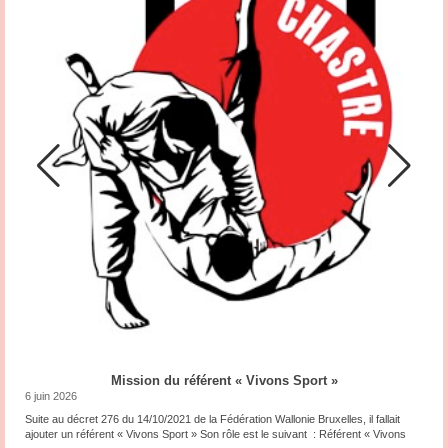
Mission du référent « Vivons Sport »
6 juin 2026
10
Suite au décret 276 du 14/10/2021 de la Fédération Wallonie Bruxelles, il fallait
Dé
ajouter un référent « Vivons Sport » Son rôle est le suivant : Référent « Vivons
P