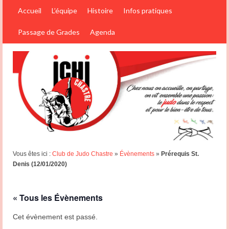
Accueil
L’équipe
Histoire
Infos pratiques
Passage de Grades
Agenda
Vous êtes ici :
Club de Judo Chastre
»
Évènements
»
Prérequis St.
Denis (12/01/2020)
« Tous les Évènements
Cet évènement est passé.