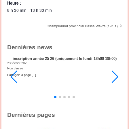
Heure :
8 h 30 min - 13 h 30 min
Championnat provincial Basse Wavre (19/01)
Dernières news
inscription année 25-26 (uniquement le lundi 18h00-19h00)
23 février 2025
2
Non classé
N
ub
Partagez la page
[...]
P
3
,
s
Dernières pages