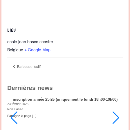
LIEU
ecole jean bosco chastre
Belgique
+ Google Map
Barbecue festif
Dernières news
inscription année 25-26 (uniquement le lundi 18h00-19h00)
23 février 2025
2
Non classé
N
ub
Partagez la page
[...]
P
3