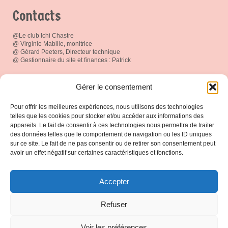
Contacts
@Le club Ichi Chastre
@ Virginie Mabille, monitrice
@ Gérard Peeters, Directeur technique
@ Gestionnaire du site et finances : Patrick
Réseau social
Gérer le consentement
Pour offrir les meilleures expériences, nous utilisons des technologies
telles que les cookies pour stocker et/ou accéder aux informations des
appareils. Le fait de consentir à ces technologies nous permettra de traiter
des données telles que le comportement de navigation ou les ID uniques
Espace Membres
sur ce site. Le fait de ne pas consentir ou de retirer son consentement peut
avoir un effet négatif sur certaines caractéristiques et fonctions.
Connexion
Accepter
Protection de vos données
Refuser
Notre politique de protection
Voir les préférences