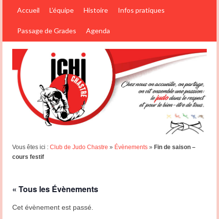
Accueil
L’équipe
Histoire
Infos pratiques
Passage de Grades
Agenda
Vous êtes ici :
Club de Judo Chastre
»
Évènements
»
Fin de saison –
cours festif
« Tous les Évènements
Cet évènement est passé.