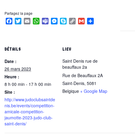
Partagez la page
Facebook
Twitter
Email
WhatsApp
Teams
Messenger
Skype
Copy
Gmail
Partager
Link
DÉTAILS
LIEU
Saint Denis rue de
Date :
beauffaux 2a
26 mars 2023
Rue de Beauffaux 2A
Heure :
Saint-Denis
,
5081
8 h 00 min - 17 h 00 min
Belgique
+ Google Map
Site :
http://www.judoclubsaintde
nis.be/events/competition-
amicale-competition-
jaumotte-2023-judo-club-
saint-denis/