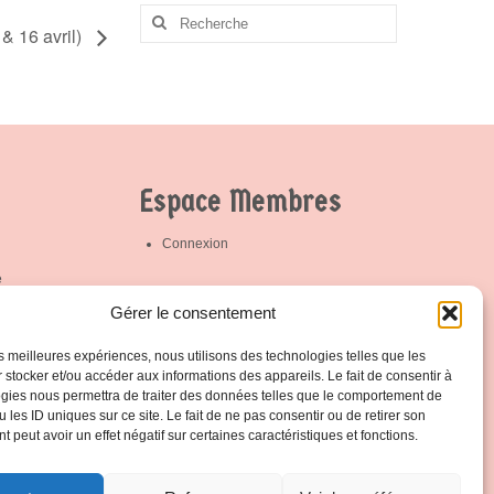
cercle en vue de
Rechercher
promouvoir
& 16 avril)
:
l’éthique sportive ;
– D’assurer la
promotion ou
l’implémentation
des actions
menées par la
Fédération. Votre
contact est Patrick
Hamande
Espace Membres
Partagez la page
Connexion
e
trick
Protection de vos données
Gérer le consentement
les meilleures expériences, nous utilisons des technologies telles que les
Notre politique de protection
 stocker et/ou accéder aux informations des appareils. Le fait de consentir à
gies nous permettra de traiter des données telles que le comportement de
 les ID uniques sur ce site. Le fait de ne pas consentir ou de retirer son
 peut avoir un effet négatif sur certaines caractéristiques et fonctions.