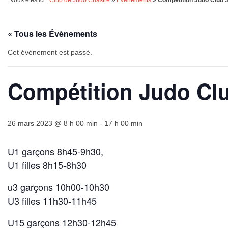
Vous êtes ici :
Club de Judo Chastre
»
Évènements
»
Compétition Judo Club S
« Tous les Évènements
Cet évènement est passé.
Compétition Judo Clu
26 mars 2023 @ 8 h 00 min
-
17 h 00 min
U1 garçons 8h45-9h30,
U1 filles 8h15-8h30
u3 garçons 10h00-10h30
U3 filles 11h30-11h45
U15 garçons 12h30-12h45