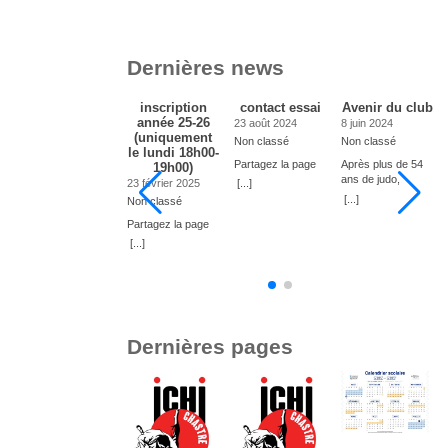
Dernières news
Inscription au
inscription
contact essai
Avenir du club
club de Judo
année 25-26
23 août 2024
8 juin 2024
année scolaire
(uniquement
Non classé
Non classé
2024-2025
le lundi 18h00-
Partagez la page
Après plus de 54
19h00)
22 mars 2024
ans de judo,
23 février 2025
[...]
Non classé
Gérard a décidé
[...]
Non classé
Bonjour, Nous
de mettre un terme
vous informons
Partagez la page
à sa carrière.
que vous pouvez
Consécutivement
[...]
[...]
à
déjà inscrire votre
le club est à la
e
enfant au club du
recherche d’un
o
Judo. Les anciens
moniteur pour
sont toujours
reprendre la
prioritaires. Lien
direction technique
pour inscrire votre
et en assurer son
Dernières pages
enfant. Le nombre
avenir. Si intéressé
maximal est fixé à
s’adresser à
u
20 enfants de 5 à
Gérard
12 ans. Si le
0475/74.0458 En
nombre est plus
attendant, dès le 2
important, nous
septembre 2024,
s
tiendrons compte
Virginie continuera