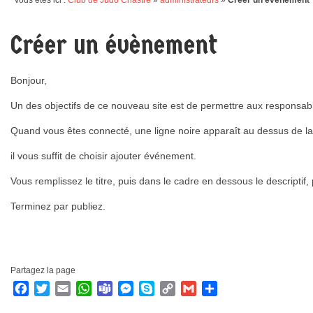
Vous êtes ici :
Club de Judo Chastre
»
administrateurs
»
Créer un évènement
Créer un évènement
Bonjour,
Un des objectifs de ce nouveau site est de permettre aux responsab
Quand vous êtes connecté, une ligne noire apparaît au dessus de la
il vous suffit de choisir ajouter événement.
Vous remplissez le titre, puis dans le cadre en dessous le descriptif, 
Terminez par publiez.
Partagez la page
Facebook
Twitter
Email
WhatsApp
Teams
Messenger
Skype
Copy
Gmail
Partager
Link