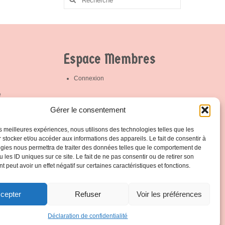
promouvoir
:
l’éthique sportive ;
– D’assurer la
promotion ou
l’implémentation
des actions
menées par la
Espace Membres
Fédération. Votre
contact est Patrick
Hamande
Partagez la page
Connexion
e
trick
Protection de vos données
Gérer le consentement
les meilleures expériences, nous utilisons des technologies telles que les
Notre politique de protection
 stocker et/ou accéder aux informations des appareils. Le fait de consentir à
gies nous permettra de traiter des données telles que le comportement de
 les ID uniques sur ce site. Le fait de ne pas consentir ou de retirer son
 peut avoir un effet négatif sur certaines caractéristiques et fonctions.
cepter
Refuser
Voir les préférences
Déclaration de confidentialité