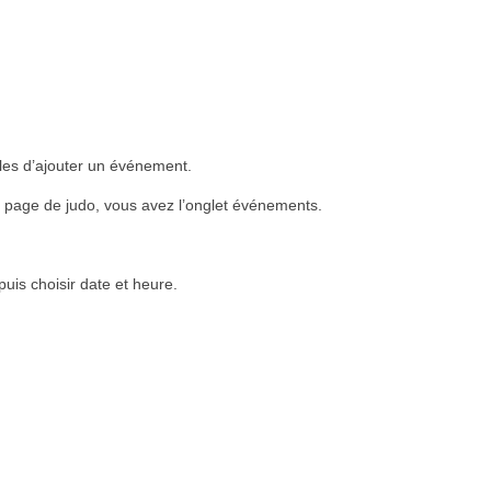
Avenir du club
Barbecue 26
mai 2024
8 juin 2024
17 avril 2024
Non classé
les d’ajouter un événement.
Non classé
Après plus de 54
ans de judo,
Bonjour, Nous
 page de judo, vous avez l’onglet événements.
Gérard a décidé
vous invitons au
[...]
de mettre un terme
barbecue du Club
[...]
à sa carrière.
de Judo. Celui-ci
Consécutivement
aura lieu le
le club est à la
dimanche 26 mai 
puis choisir date et heure.
recherche d’un
la salle de sport d
moniteur pour
l’Ecole Jean Bosc
reprendre la
que vous
direction technique
connaissez bien.
et en assurer son
Le rendez-vous
avenir. Si intéressé
est à 11h00 :
s’adresser à
démonstration de
Gérard
judo Le partage d
0475/74.0458 En
pain saucisse est
attendant, dès le 2
prévu vers 12h –
septembre 2024,
13h, Vous serez
Virginie continuera
inviter à payer vo