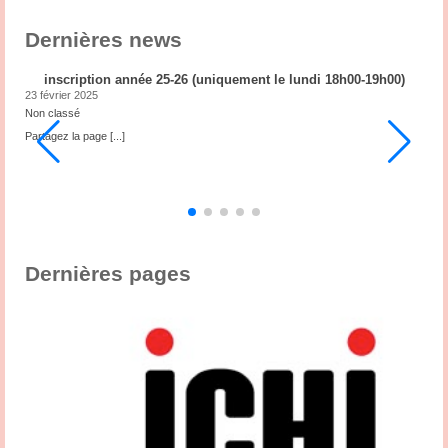
Dernières news
inscription année 25-26 (uniquement le lundi 18h00-19h00)
23 février 2025
2
Non classé
N
ub
Partagez la page
[...]
P
3
,
s
Dernières pages