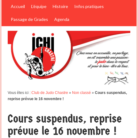
Accueil
L’équipe
Histoire
Infos pratiques
Passage de Grades
Agenda
Vous êtes ici :
Club de Judo Chastre
»
Non classé
»
Cours suspendus,
reprise prévue le 16 novembre !
Cours suspendus, reprise
prévue le 16 novembre !