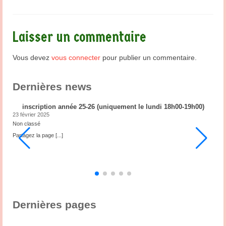
Laisser un commentaire
Vous devez
vous connecter
pour publier un commentaire.
Dernières news
inscription année 25-26 (uniquement le lundi 18h00-19h00)
23 février 2025
2
Non classé
N
ub
Partagez la page
[...]
P
3
,
s
Dernières pages