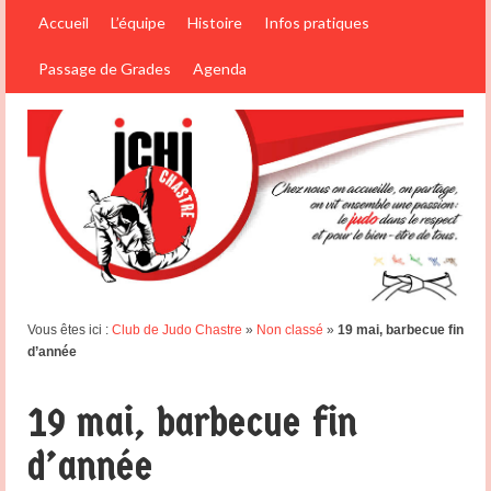
Accueil
L’équipe
Histoire
Infos pratiques
Passage de Grades
Agenda
Vous êtes ici :
Club de Judo Chastre
»
Non classé
»
19 mai, barbecue fin
d’année
19 mai, barbecue fin
d’année